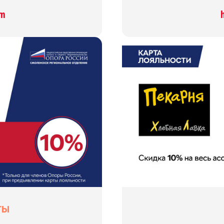
om
ты