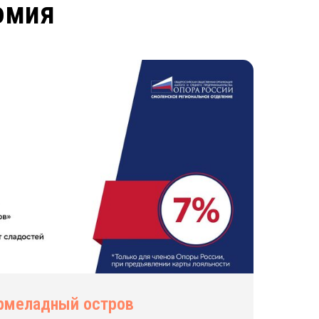
омия
рмеладный остров