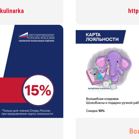
kulinarka
http
Во