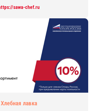
https://sawa-chef.ru
Хлебная лавка