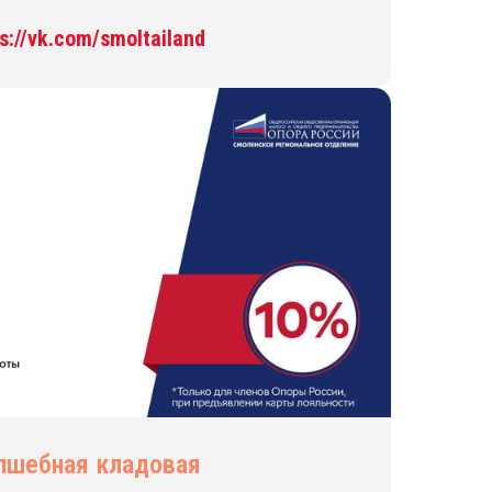
s://vk.com/smoltailand
лшебная кладовая