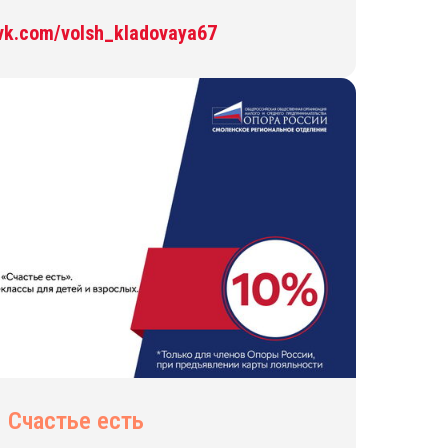
/vk.com/volsh_kladovaya67
Счастье есть