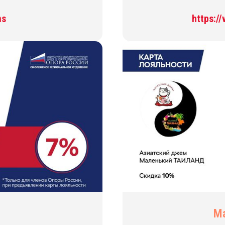
ms
https:/
М