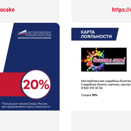
kocake
https:/