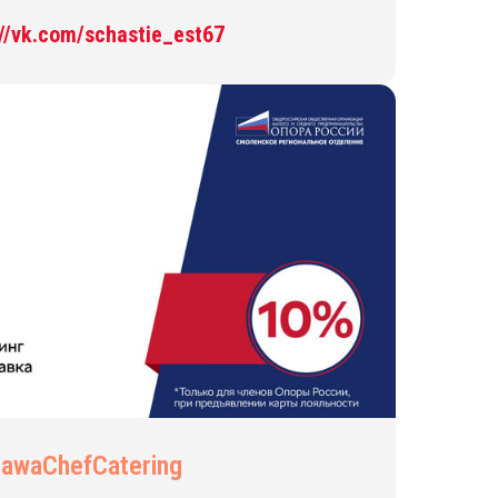
://vk.com/schastie_est67
awaChefCatering