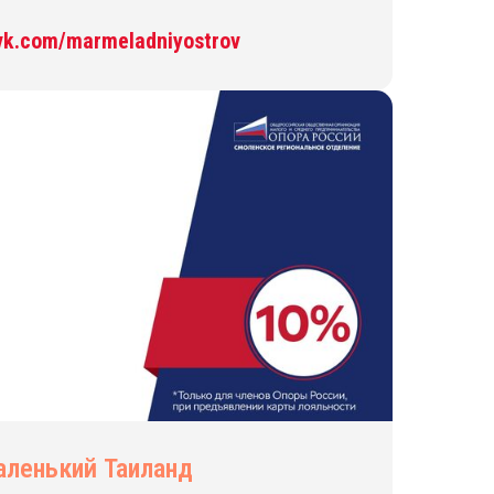
/vk.com/marmeladniyostrov
аленький Таиланд