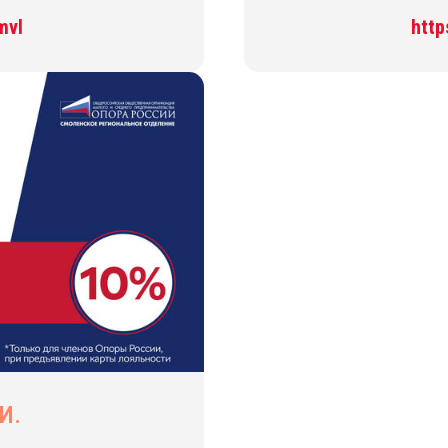
mvl
http
И.