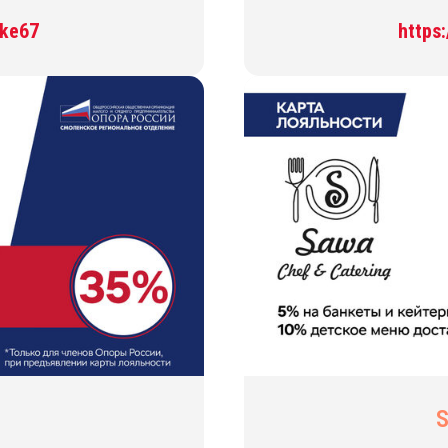
ike67
https
S